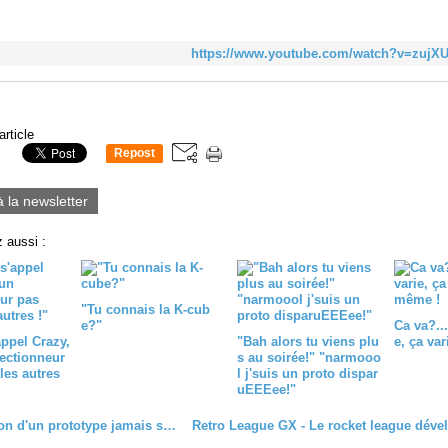
https://www.youtube.com/watch?v=zuj
article
Repost
0
à la newsletter
 aussi :
"Tu connais la K-cub
e?"
Ca va?....
appel Crazy,
"Bah alors tu viens plu
e, ça va
lectionneur
s au soirée!" "narmooo
es autres
l j'suis un proto dispar
uEEEee!"
Exhumation d'un prototype jamais sortis ! Galleon