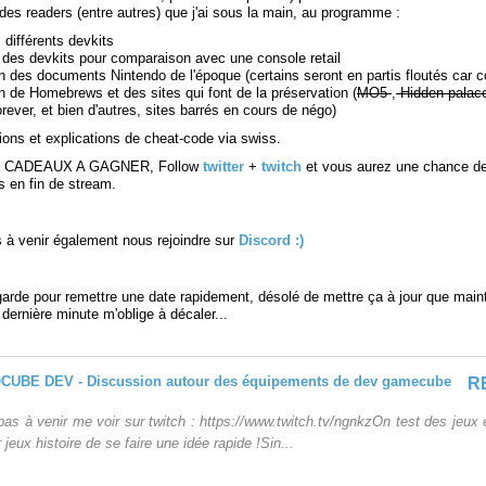
des readers (entre autres) que j'ai sous la main, au programme :
s différents devkits
des devkits pour comparaison avec une console retail
n des documents Nintendo de l'époque (certains seront en partis floutés car co
n de Homebrews et des sites qui font de la préservation (
MO5
,
Hidden palac
ever, et bien d'autres, sites barrés en cours de négo)
ions et explications de cheat-code via swiss.
 CADEAUX A GAGNER, Follow
twitter
+
twitch
et vous aurez une chance d
s en fin de stream.
s à venir également nous rejoindre sur
Discord :)
garde pour remettre une date rapidement, désolé de mettre ça à jour que mai
dernière minute m'oblige à décaler...
pas à venir me voir sur twitch : https://www.twitch.tv/ngnkz​On test des jeux 
 jeux histoire de se faire une idée rapide !Sin...