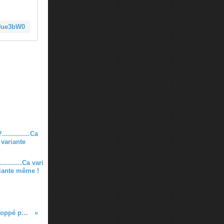
XUue3bW0
..........Ca vari
riante même !
Retro League GX - Le rocket league développé pour le gamecube !