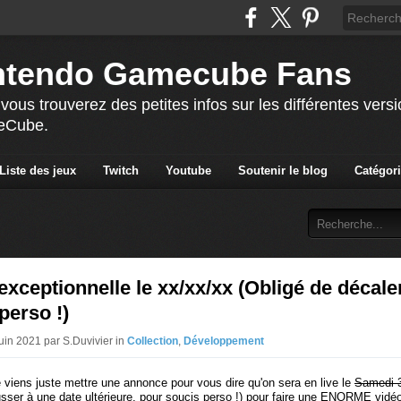
ntendo Gamecube Fans
vous trouverez des petites infos sur les différentes vers
meCube.
Liste des jeux
Twitch
Youtube
Soutenir le blog
Catégor
exceptionnelle le xx/xx/xx (Obligé de décaler
perso !)
Juin 2021 par S.Duvivier in
Collection
,
Développement
e viens juste mettre une annonce pour vous dire qu'on sera en live le
Samedi 3
sser à une date ultérieure, pour soucis perso !) pour faire une ENORME vidé