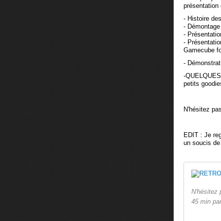
présentation 
- Histoire de
- Démontage 
- Présentatio
- Présentatio
Gamecube for
- Démonstrat
-QUELQUES
petits goodie
N'hésitez pa
EDIT : Je re
un soucis de 
N'hésitez 
45 min par