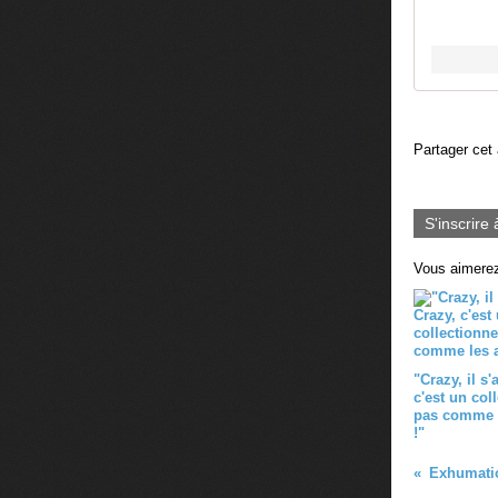
Partager cet 
S'inscrire 
Vous aimerez
"Crazy, il s'
c'est un col
pas comme l
!"