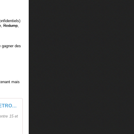
nfidentiels)
e
,
Redump
,
e gagner des
ntenant mais
RETROCUBE DEV - Discussion autour des équipements de dev gamecube
entre 15 et