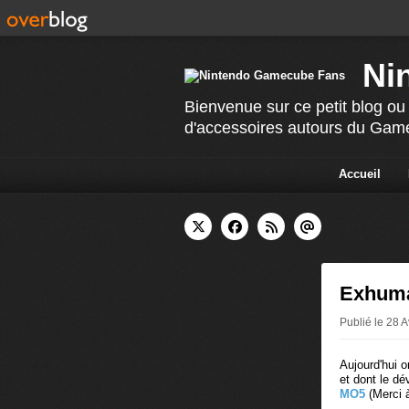
Ni
Bienvenue sur ce petit blog ou 
d'accessoires autours du Ga
Accueil
Exhumat
Publié le 28 A
Aujourd'hui o
et dont le 
MO5
(Merci