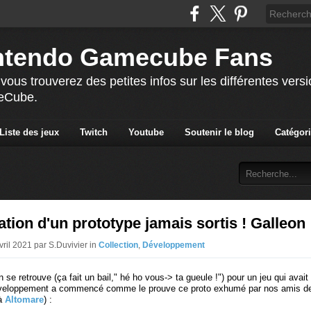
ntendo Gamecube Fans
vous trouverez des petites infos sur les différentes vers
meCube.
Liste des jeux
Twitch
Youtube
Soutenir le blog
Catégor
ion d'un prototype jamais sortis ! Galleon
vril 2021 par S.Duvivier in
Collection
,
Développement
n se retrouve (ça fait un bail," hé ho vous-> ta gueule !") pour un jeu qui avai
développement a commencé comme le prouve ce proto exhumé par nos amis d
 à
Altomare
) :