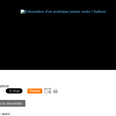
article
Repost
0
à la newsletter
 aussi :