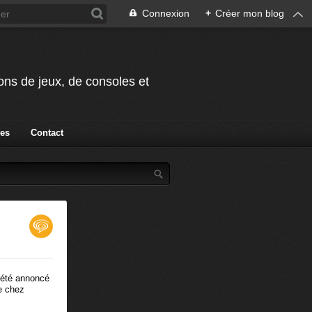
Connexion
+
Créer mon blog
ions de jeux, de consoles et
ies
Contact
t été annoncé
e chez