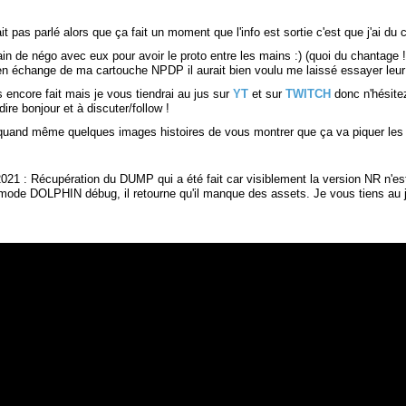
it pas parlé alors que ça fait un moment que l'info est sortie c'est que j'ai du c
ain de négo avec eux pour avoir le proto entre les mains :) (quoi du chantage ! 
n échange de ma cartouche NPDP il aurait bien voulu me laissé essayer leur 
 encore fait mais je vous tiendrai au jus sur
YT
et sur
TWITCH
donc n'hésite
dire bonjour et à discuter/follow !
quand même quelques images histoires de vous montrer que ça va piquer les 
021 : Récupération du DUMP qui a été fait car visiblement la version NR n'es
n mode DOLPHIN débug, il retourne qu'il manque des assets. Je vous tiens au j