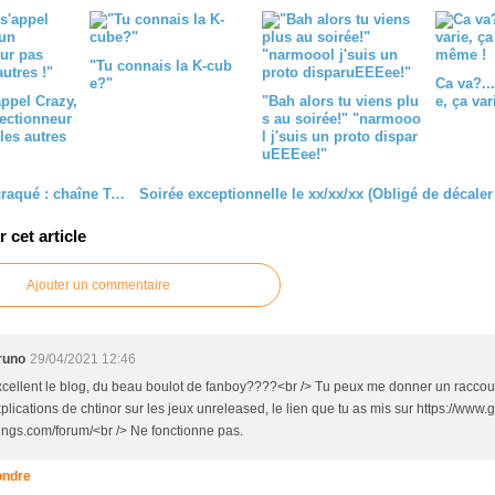
"Tu connais la K-cub
e?"
Ca va?....
appel Crazy,
"Bah alors tu viens plu
e, ça va
lectionneur
s au soirée!" "narmooo
es autres
l j'suis un proto dispar
uEEEee!"
Ayez j'ai craqué : chaîne Twitch
cet article
Ajouter un commentaire
runo
29/04/2021 12:46
cellent le blog, du beau boulot de fanboy????<br /> Tu peux me donner un raccour
plications de chtinor sur les jeux unreleased, le lien que tu as mis sur https://www
ings.com/forum/<br /> Ne fonctionne pas.
ndre