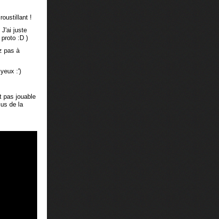
roustillant !
J'ai juste
proto :D )
z pas à
yeux :')
t pas jouable
us de la