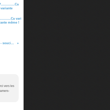
..........Ca vari
riante même !
Soirée exceptionnelle le xx/xx/xx (Obligé de décaler - soucis perso !)
ci vers les
.gamers-