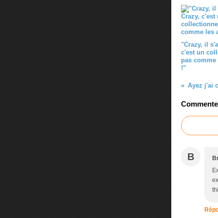
"Crazy, il s'
c'est un col
pas comme l
!"
Commenter 
B
B
Ex
ex
th
Répo