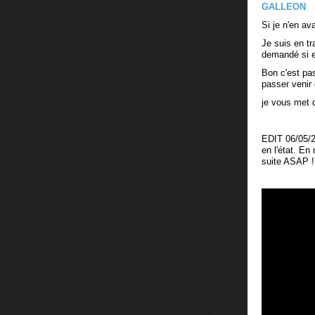
GALLEON
Si je n'en ava
Je suis en tr
demandé si e
Bon c'est pas
passer venir 
je vous met 
EDIT 06/05/2
en l'état. E
suite ASAP !